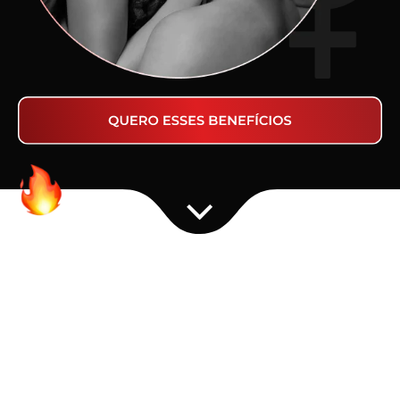
Tenha noites mais
quentes!
Acorde o seu corpo e intensifique a sua
excitação, aumente a sua sensibilidade sexual
ao toque. Tudo isso através de estímulos