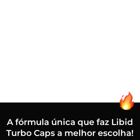
genitais produzidos pelo Libid Turbo Caps. É
cansativo para você quando a sua mente e o
seu corpo não concordam?
Você sente falta de uma intimidade estimulante,
selvagem, cheia de fome, gemidos e umidade.
Noites mais quentes, prazer duradouro e sexo
intenso, é tudo o que você vai ter com o maior e
melhor estimulante sexual. Descubra como
estimular os seus extintos sexuais mais
primitivos e selvagens!
A fórmula única que faz Libid
Turbo Caps a melhor escolha!